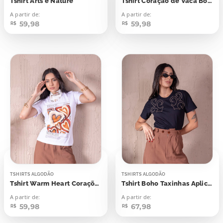
Tshirt Arts e Nature
Tshirt Coração de Vaca Boho Chic
A partir de:
A partir de:
59,98
59,98
R$
R$
TSHIRTS ALGODÃO
TSHIRTS ALGODÃO
Tshirt Warm Heart Corações Marrons
Tshirt Boho Taxinhas Aplicação
A partir de:
A partir de:
59,98
67,98
R$
R$