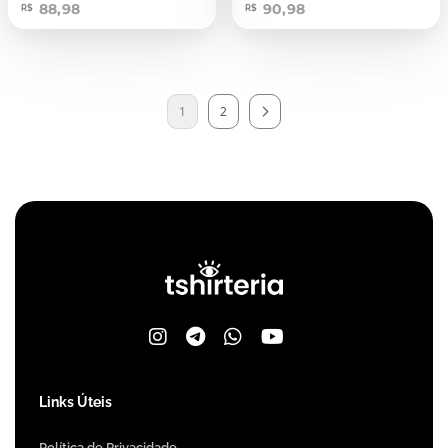
88,98
90,98
R$
R$
1
2
Links Úteis
Política de Privacidade