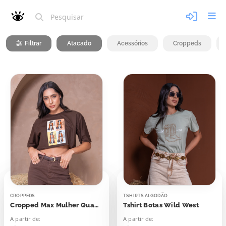
Filtrar
Atacado
Acessórios
Croppeds
CROPPEDS
TSHIRTS ALGODÃO
Cropped Max Mulher Quadros Boho
Tshirt Botas Wild West
A partir de:
A partir de: