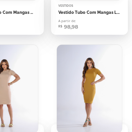
VESTIDOS
Vestido Tubo Com Mangas Marrom Chocolate Quente
Vestido Tubo Com Mangas Laranja Rust
A partir de:
98,98
R$