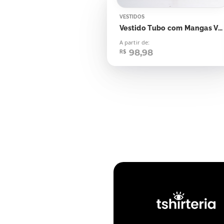
VESTIDOS
Vestido Tubo com Mangas Verde Noturno
A partir de:
98,98
R$