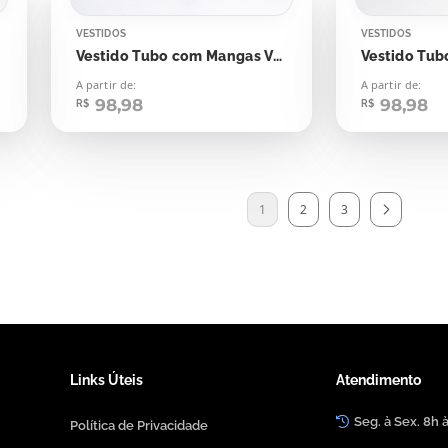
VESTIDOS
VESTIDOS
Vestido Tubo com Mangas Verde Folha seca
A partir de:
A partir de:
98,98
98,98
R$
R$
1
2
3
Links Úteis
Atendimento
Seg. à Sex. 8h 
Política de Privacidade