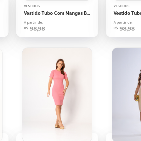
VESTIDOS
VESTIDOS
low
Vestido Tubo Com Mangas Bege Amêndoa
A partir de:
A partir de:
98,98
98,98
R$
R$