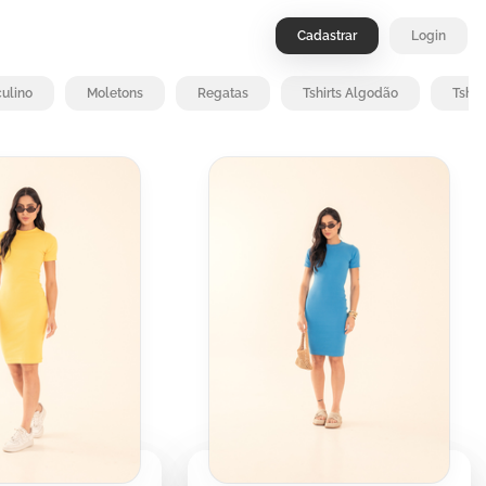
Cadastrar
Login
ulino
Moletons
Regatas
Tshirts Algodão
Tshir