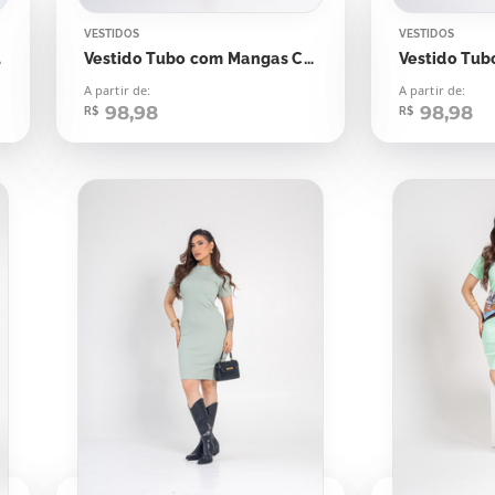
VESTIDOS
VESTIDOS
Green
Vestido Tubo com Mangas Cereja Laqueada
A partir de:
A partir de:
98,98
98,98
R$
R$