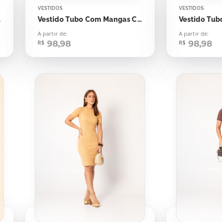
VESTIDOS
VESTIDOS
Off
Vestido Tubo Com Mangas Canelado Espumante Rosê
A partir de:
A partir de:
98,98
98,98
R$
R$