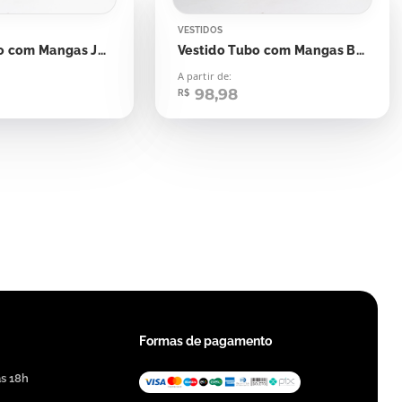
VESTIDOS
Vestido Tubo com Mangas Jelly Mint
Vestido Tubo com Mangas Bege Supernatural
A partir de:
98,98
R$
Formas de pagamento
às 18h