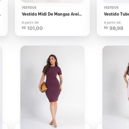
VESTIDOS
VESTIDOS
 Plasma
Vestido Midi De Mangas Areia Pêssego
A partir de:
A partir de:
101,00
98,98
R$
R$