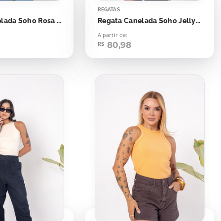
REGATAS
Regata Canelada Soho Rosa Happy Moments
Regata Canelada Soho Jelly Mint
A partir de:
80,98
R$