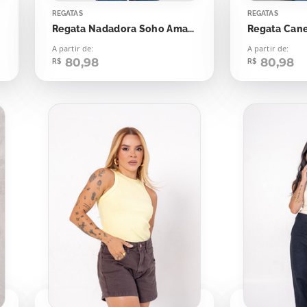
REGATAS
REGATAS
Regata Nadadora Soho Amarelo Sahara
A partir de:
A partir de:
80,98
80,98
R$
R$