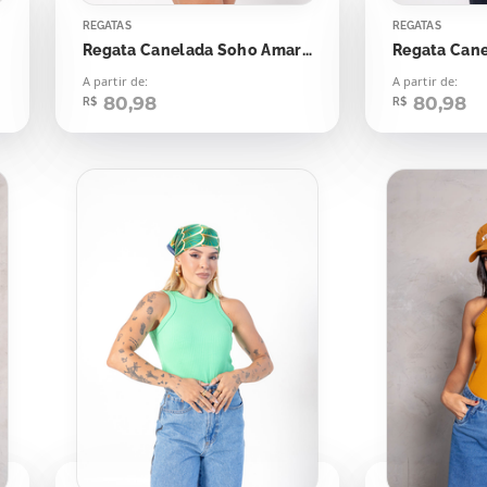
REGATAS
REGATAS
Regata Canelada Soho Amarelo Flash Yellow
A partir de:
A partir de:
80,98
80,98
R$
R$