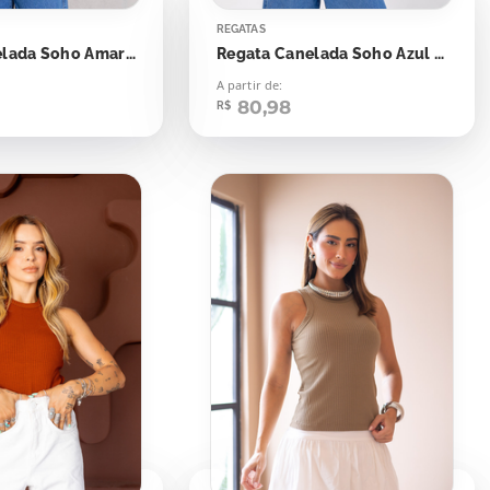
REGATAS
Regata Canelada Soho Amarelo Saffron
Regata Canelada Soho Azul Dark Blue
A partir de:
80,98
R$