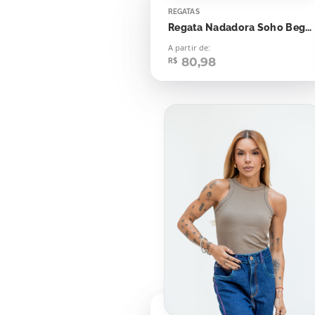
REGATAS
Regata Nadadora Soho Bege Doce de Leite
A partir de:
80,98
R$