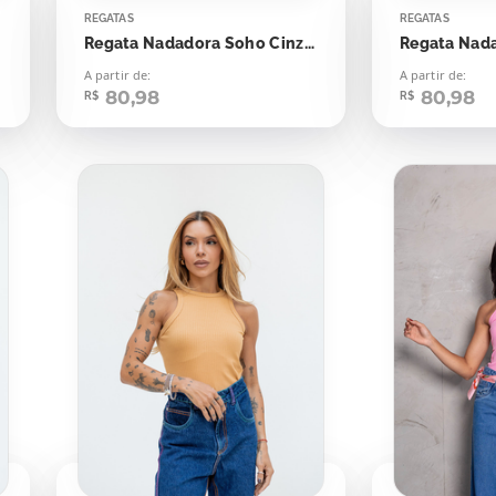
REGATAS
REGATAS
Regata Nadadora Soho Cinza Eternium
A partir de:
A partir de:
80,98
80,98
R$
R$