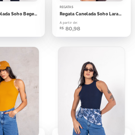
REGATAS
Regata Canelada Soho Bege Natural
Regata Canelada Soho Laranja Candy
A partir de:
80,98
R$