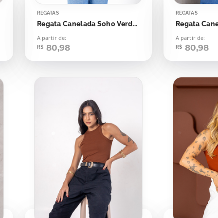
REGATAS
REGATAS
Regata Canelada Soho Verde Botânico
A partir de:
A partir de:
80,98
80,98
R$
R$