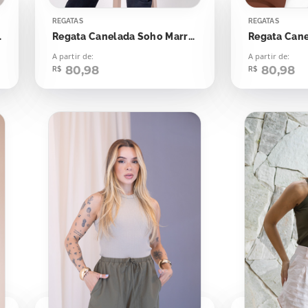
REGATAS
REGATAS
e Cream
Regata Canelada Soho Marrom Cynnamom
A partir de:
A partir de:
80,98
80,98
R$
R$