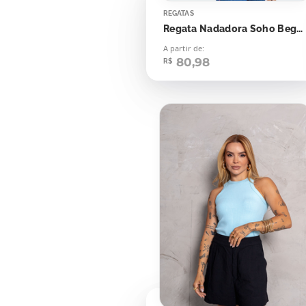
REGATAS
Regata Nadadora Soho Bege Dusky
A partir de:
80,98
R$