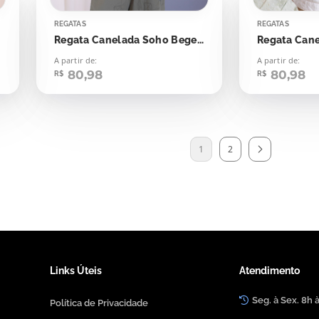
REGATAS
REGATAS
Regata Canelada Soho Bege Naturally
A partir de:
A partir de:
80,98
80,98
R$
R$
1
2
Links Úteis
Atendimento
Seg. à Sex. 8h 
Política de Privacidade