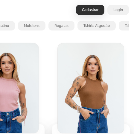
Cadastrar
Login
ulino
Moletons
Regatas
Tshirts Algodão
Tshir