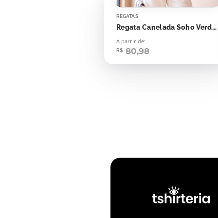
REGATAS
Regata Canelada Soho Verde Folha Seca
A partir de:
80,98
R$