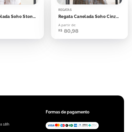
REGATAS
Regata Canelada Soho Stone Green
Regata Canelada Soho Cinza Gray
A partir de:
80,98
R$
Formas de pagamento
às 18h