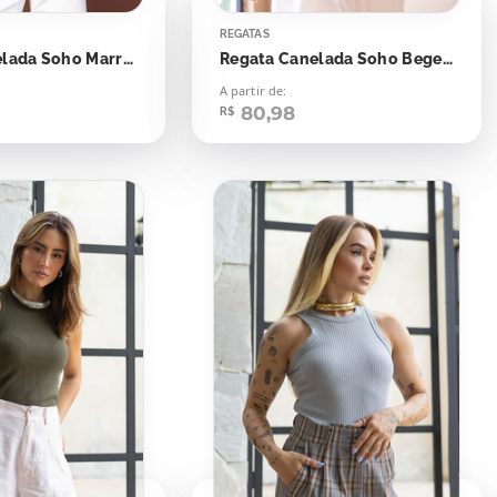
REGATAS
Regata Canelada Soho Marrom Ochre
Regata Canelada Soho Bege Aged
A partir de:
80,98
R$