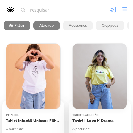
Filtrar
Atacado
Acessórios
Croppeds
INFANTIL
TSHIRTS ALGODÃO
Tshirt Infantil Unissex Filha Dorameira
Tshirt I Love K Drama
A partir de:
A partir de: