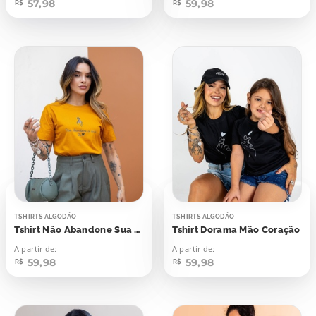
57,98
59,98
R$
R$
TSHIRTS ALGODÃO
TSHIRTS ALGODÃO
Tshirt Não Abandone Sua Fé
Tshirt Dorama Mão Coração
A partir de:
A partir de:
59,98
59,98
R$
R$