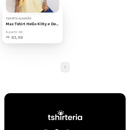
TSHIRTS ALGODÃO
Max Tshirt Hello Kitty e Dear Daniel
A partir de:
83,98
R$
1