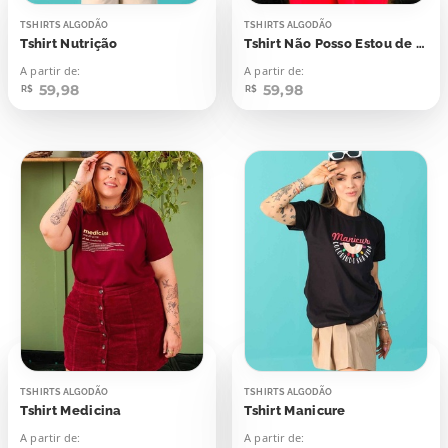
TSHIRTS ALGODÃO
TSHIRTS ALGODÃO
Tshirt Nutrição
Tshirt Não Posso Estou de Plantão
A partir de:
A partir de:
59,98
59,98
R$
R$
TSHIRTS ALGODÃO
TSHIRTS ALGODÃO
Tshirt Medicina
Tshirt Manicure
A partir de:
A partir de: