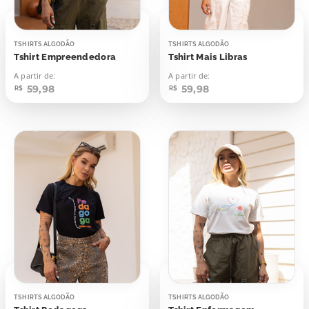
TSHIRTS ALGODÃO
TSHIRTS ALGODÃO
Tshirt Empreendedora
Tshirt Mais Libras
A partir de:
A partir de:
59,98
59,98
R$
R$
TSHIRTS ALGODÃO
TSHIRTS ALGODÃO