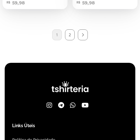
59,98
59,98
R$
R$
1
2
Links Úteis
Política de Privacidade