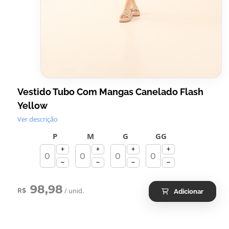
Vestido Tubo Com Mangas Canelado Flash
Yellow
Ver descrição
P
M
G
GG
98,98
/ unid.
R$
Adicionar