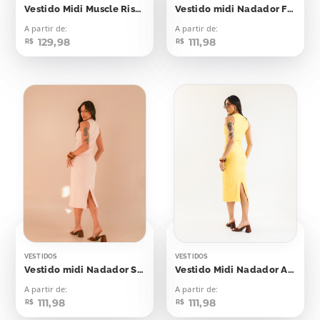
Vestido Midi Muscle Risca de Giz Amarelo Bebê
Vestido midi Nadador Flash Yellow
A partir de:
A partir de:
129,98
111,98
R$
R$
VESTIDOS
VESTIDOS
Vestido midi Nadador Soft Peach
Vestido Midi Nadador Amarelo Emoji
A partir de:
A partir de:
111,98
111,98
R$
R$