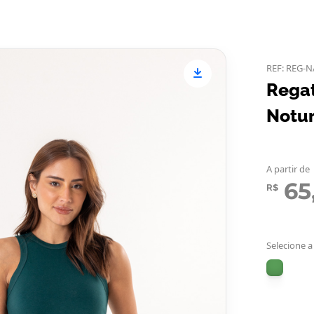
REF: REG-
Regat
Notu
A partir de
65
R$
Selecione a