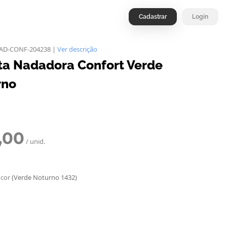
Cadastrar
Login
NAD-CONF-204238 |
Ver descrição
a Nadadora Confort Verde
rno
,00
/ unid.
 cor
(Verde Noturno 1432)