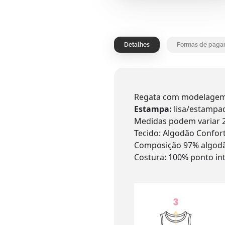
Detalhes
Formas de paga
Regata com modelagem t
Estampa:
lisa/estampa
Medidas podem variar 
Tecido: Algodão Confo
Composição 97% algodã
Costura: 100% ponto in