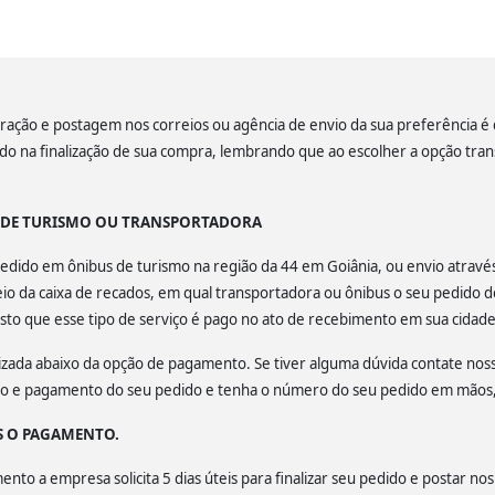
ação e postagem nos correios ou agência de envio da sua preferência é de
lado na finalização de sua compra, lembrando que ao escolher a opção tra
S DE TURISMO OU TRANSPORTADORA
u pedido em ônibus de turismo na região da 44 em Goiânia, ou envio atrav
o da caixa de recados, em qual transportadora ou ônibus o seu pedido d
isto que esse tipo de serviço é pago no ato de recebimento em sua cidade
calizada abaixo da opção de pagamento. Se tiver alguma dúvida contate no
ção e pagamento do seu pedido e tenha o número do seu pedido em mãos, 
S O PAGAMENTO.
to a empresa solicita 5 dias úteis para finalizar seu pedido e postar nos