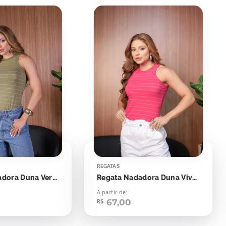
REGATAS
Regata Nadadora Duna Verde Oriente Listras Off
Regata Nadadora Duna Viva Magenta
A partir de:
67,00
R$