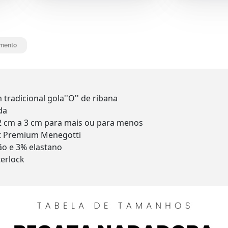
mento
radicional gola''O'' de ribana
da
2 cm a 3 cm para mais ou para menos
rt Premium Menegotti
o e 3% elastano
terlock