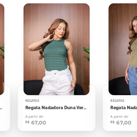
REGATAS
REGATAS
dora Duna Rosa Seco Listras Off
Regata Nadadora Duna Verde Esmeralda Com Off
A partir de:
A partir de:
67,00
67,00
R$
R$