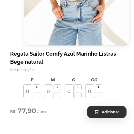
Regata Sailor Comfy Azul Marinho Listras
Bege natural
Ver descrição
P
M
G
GG
77,90
/ unid.
R$
Adicionar