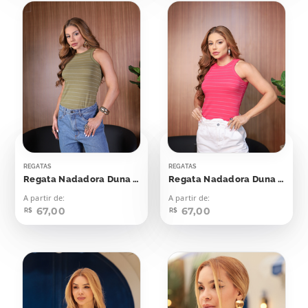
REGATAS
REGATAS
Regata Nadadora Duna Verde Oriente Listras Off
Regata Nadadora Duna Viva Magenta
A partir de:
A partir de:
67,00
67,00
R$
R$