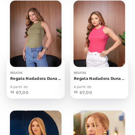
REGATAS
REGATAS
Regata Nadadora Duna Verde Oriente Listras Off
Regata Nadadora Duna Viva Magenta
A partir de:
A partir de:
67,00
67,00
R$
R$