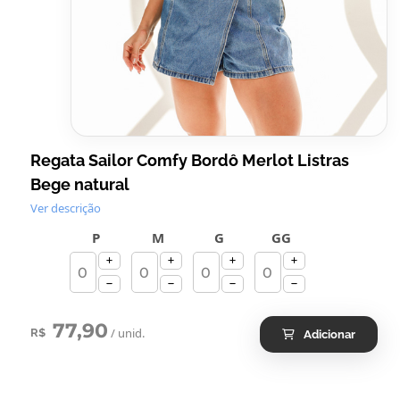
Regata Sailor Comfy Bordô Merlot Listras
Bege natural
Ver descrição
P
M
G
GG
77,90
/ unid.
R$
Adicionar