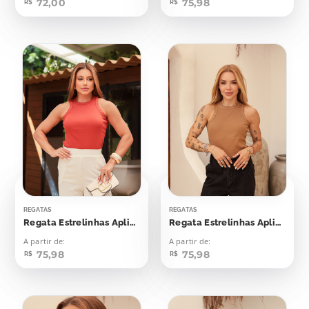
72,00
75,98
R$
R$
REGATAS
REGATAS
Regata Estrelinhas Aplicação
Regata Estrelinhas Aplicação
A partir de:
A partir de:
75,98
75,98
R$
R$