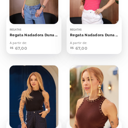
REGATAS
REGATAS
Regata Nadadora Duna Verde Oriente Listras Off
Regata Nadadora Duna Viva Magenta
A partir de:
A partir de:
67,00
67,00
R$
R$