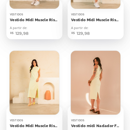
VESTIDOS
VESTIDOS
Vestido Midi Muscle Risca de Giz Lilás
Vestido Midi Muscle Risca de Giz Verde Bebê
A partir de:
A partir de:
129,98
129,98
R$
R$
VESTIDOS
VESTIDOS
Vestido Midi Muscle Risca de Giz Amarelo Bebê
Vestido midi Nadador Flash Yellow