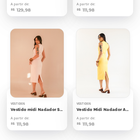
A partir de:
A partir de:
129,98
111,98
R$
R$
VESTIDOS
VESTIDOS
Vestido midi Nadador Soft Peach
Vestido Midi Nadador Amarelo Emoji
A partir de:
A partir de:
111,98
111,98
R$
R$