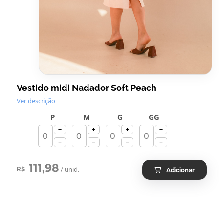
Vestido midi Nadador Soft Peach
Ver descrição
P
M
G
GG
111,98
/ unid.
R$
Adicionar