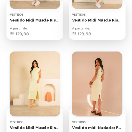
VESTIDOS
VESTIDOS
Vestido Midi Muscle Risca de Giz Lilás
Vestido Midi Muscle Risca de Giz Verde Bebê
A partir de:
A partir de:
129,98
129,98
R$
R$
VESTIDOS
VESTIDOS
Vestido Midi Muscle Risca de Giz Amarelo Bebê
Vestido midi Nadador Flash Yellow