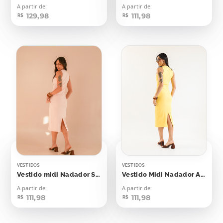
A partir de:
A partir de:
129,98
111,98
R$
R$
VESTIDOS
VESTIDOS
Vestido midi Nadador Soft Peach
Vestido Midi Nadador Amarelo Emoji
A partir de:
A partir de:
111,98
111,98
R$
R$