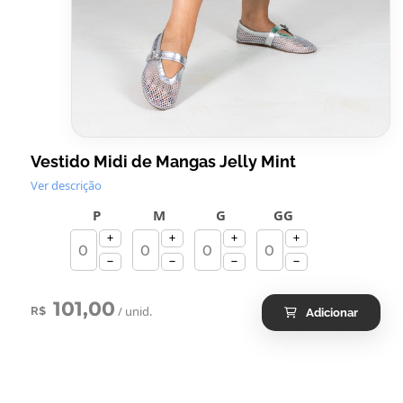
Vestido Midi de Mangas Jelly Mint
Ver descrição
P
M
G
GG
101,00
/ unid.
R$
Adicionar