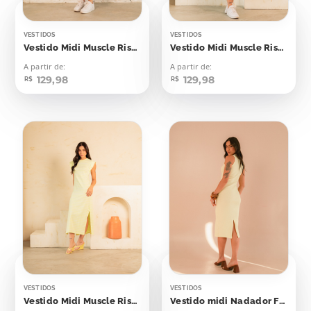
VESTIDOS
VESTIDOS
Vestido Midi Muscle Risca de Giz Lilás
Vestido Midi Muscle Risca de Giz Verde Bebê
A partir de:
A partir de:
129,98
129,98
R$
R$
VESTIDOS
VESTIDOS
Vestido Midi Muscle Risca de Giz Amarelo Bebê
Vestido midi Nadador Flash Yellow