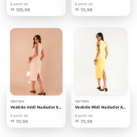
A partir de:
A partir de:
129,98
111,98
R$
R$
VESTIDOS
VESTIDOS
Vestido midi Nadador Soft Peach
Vestido Midi Nadador Amarelo Emoji
A partir de:
A partir de:
111,98
111,98
R$
R$