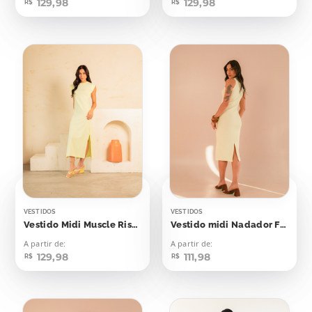
129,98
129,98
R$
R$
VESTIDOS
VESTIDOS
Vestido Midi Muscle Risca de Giz Amarelo Bebê
Vestido midi Nadador Flash Yellow
A partir de:
A partir de:
129,98
111,98
R$
R$