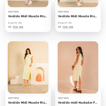
VESTIDOS
VESTIDOS
Vestido Midi Muscle Risca de Giz Lilás
Vestido Midi Muscle Risca de Giz Verde Bebê
A partir de:
A partir de:
129,98
129,98
R$
R$
VESTIDOS
VESTIDOS
Vestido Midi Muscle Risca de Giz Amarelo Bebê
Vestido midi Nadador Flash Yellow