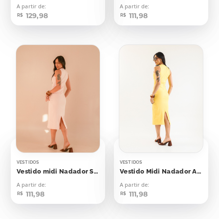
A partir de:
A partir de:
129,98
111,98
R$
R$
VESTIDOS
VESTIDOS
Vestido midi Nadador Soft Peach
Vestido Midi Nadador Amarelo Emoji
A partir de:
A partir de:
111,98
111,98
R$
R$