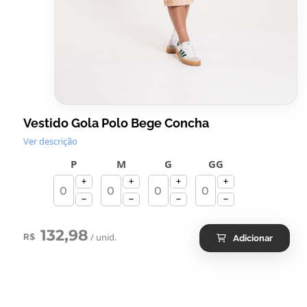
Vestido Gola Polo Bege Concha
Ver descrição
P
M
G
GG
132,98
/ unid.
R$
Adicionar