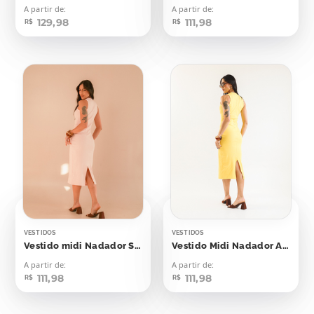
A partir de:
A partir de:
129,98
111,98
R$
R$
VESTIDOS
VESTIDOS
Vestido midi Nadador Soft Peach
Vestido Midi Nadador Amarelo Emoji
A partir de:
A partir de:
111,98
111,98
R$
R$