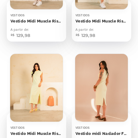
VESTIDOS
VESTIDOS
Vestido Midi Muscle Risca de Giz Lilás
Vestido Midi Muscle Risca de Giz Verde Bebê
A partir de:
A partir de:
129,98
129,98
R$
R$
VESTIDOS
VESTIDOS
Vestido Midi Muscle Risca de Giz Amarelo Bebê
Vestido midi Nadador Flash Yellow