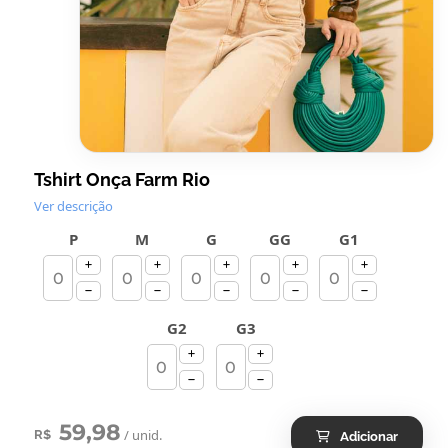
Tshirt Onça Farm Rio
Ver descrição
P
M
G
GG
G1
G2
G3
59,98
/ unid.
R$
Adicionar