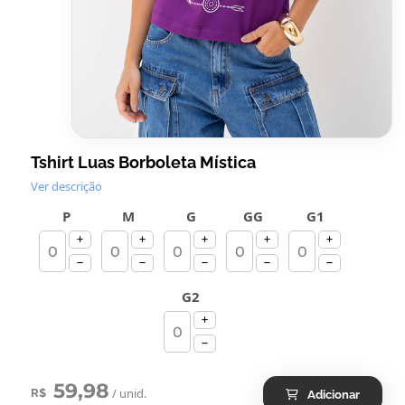
Tshirt Luas Borboleta Mística
Ver descrição
P
M
G
GG
G1
G2
59,98
/ unid.
R$
Adicionar