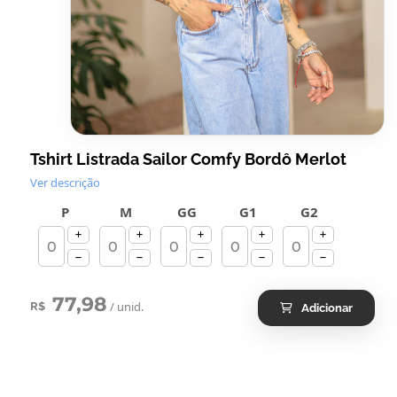
Tshirt Listrada Sailor Comfy Bordô Merlot
Ver descrição
P
M
GG
G1
G2
77,98
/ unid.
R$
Adicionar