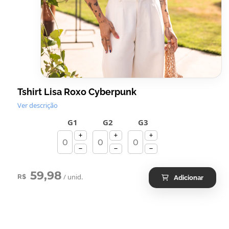
Tshirt Lisa Roxo Cyberpunk
Ver descrição
G1
G2
G3
59,98
/ unid.
R$
Adicionar