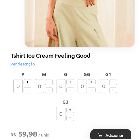
Tshirt Ice Cream Feeling Good
Ver descrição
P
M
G
GG
G1
G3
59,98
/ unid.
R$
Adicionar