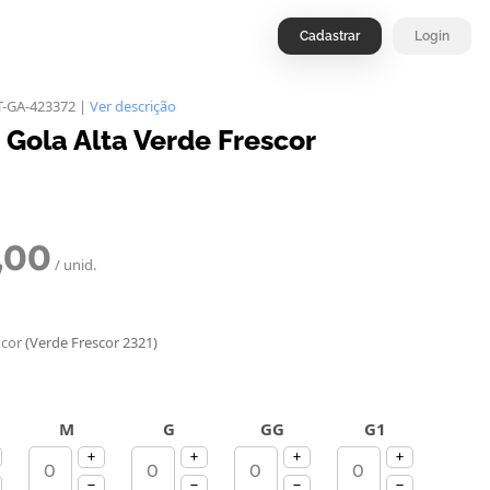
Cadastrar
Login
T-GA-423372 |
Ver descrição
t Gola Alta Verde Frescor
,00
/ unid.
 cor
(Verde Frescor 2321)
M
G
GG
G1