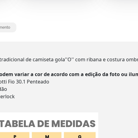
mento
radicional de camiseta gola''O'' com ribana e costura omb
podem variar a cor de acordo com a edição da foto ou i
tti Fio 30.1 Penteado
dão
terlock