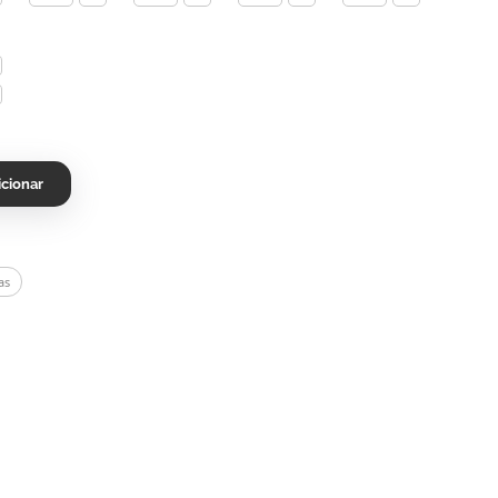
icionar
as