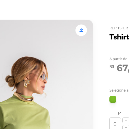
REF: TSHIR
Tshir
A partir de
67
R$
Selecione a
P