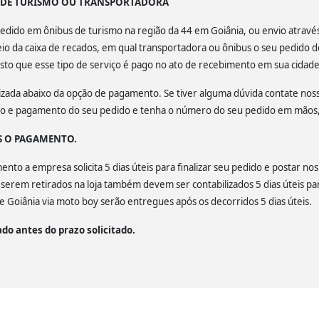
S DE TURISMO OU TRANSPORTADORA
u pedido em ônibus de turismo na região da 44 em Goiânia, ou envio atrav
o da caixa de recados, em qual transportadora ou ônibus o seu pedido d
isto que esse tipo de serviço é pago no ato de recebimento em sua cidade
calizada abaixo da opção de pagamento. Se tiver alguma dúvida contate no
ção e pagamento do seu pedido e tenha o número do seu pedido em mãos, 
S O PAGAMENTO.
to a empresa solicita 5 dias úteis para finalizar seu pedido e postar nos
a serem retirados na loja também devem ser contabilizados 5 dias úteis par
 Goiânia via moto boy serão entregues após os decorridos 5 dias úteis.
do antes do prazo solicitado.