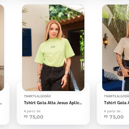
TSHIRTS ALGODÃO
TSHIRTS ALGOD
Gola Alta Jesus Aplicação
Tshirt Gola Alta Jesus Aplicação
A partir de:
A partir de:
75,00
75,00
R$
R$