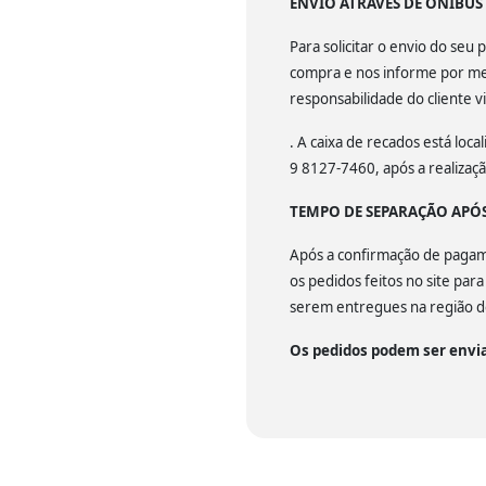
ENVIO ATRAVÉS DE ÔNIBU
Para solicitar o envio do se
compra e nos informe por mei
responsabilidade do cliente v
. A caixa de recados está lo
9 8127-7460, após a realiza
TEMPO DE SEPARAÇÃO APÓ
Após a confirmação de pagamen
os pedidos feitos no site par
serem entregues na região de
Os pedidos podem ser envia