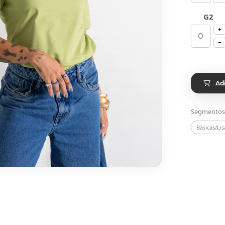
G2
Ad
Segmentos
Básicas/Lis