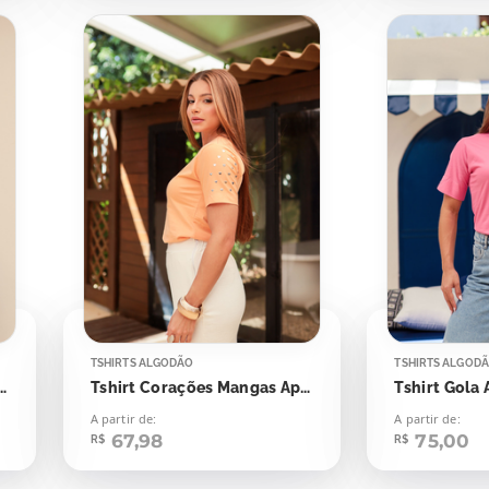
TSHIRTS ALGODÃO
TSHIRTS ALGOD
ações Mangas Aplicação
Tshirt Corações Mangas Aplicação
A partir de:
A partir de:
67,98
75,00
R$
R$