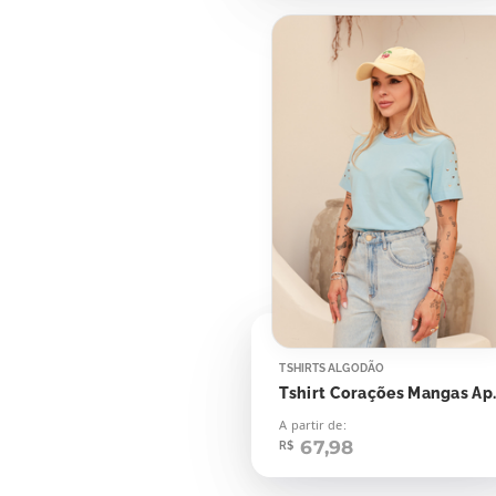
TSHIRTS ALGODÃO
Tshirt Cor
A partir de:
67,98
R$