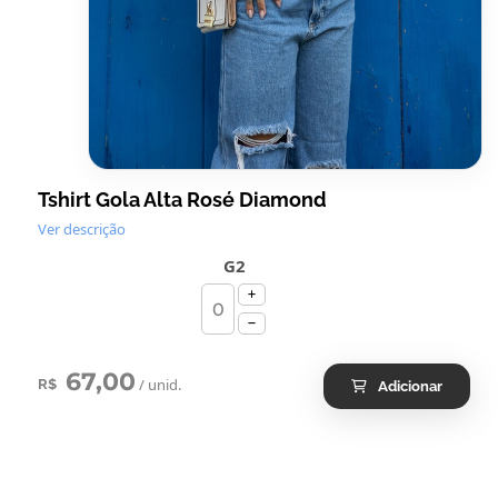
Tshirt Gola Alta Rosé Diamond
Ver descrição
G2
67,00
/ unid.
R$
Adicionar