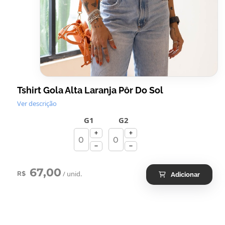
Tshirt Gola Alta Laranja Pôr Do Sol
Ver descrição
G1
G2
67,00
/ unid.
R$
Adicionar