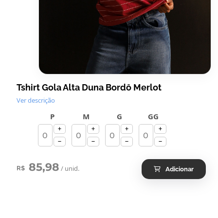
Tshirt Gola Alta Duna Bordô Merlot
Ver descrição
P
M
G
GG
85,98
/ unid.
R$
Adicionar