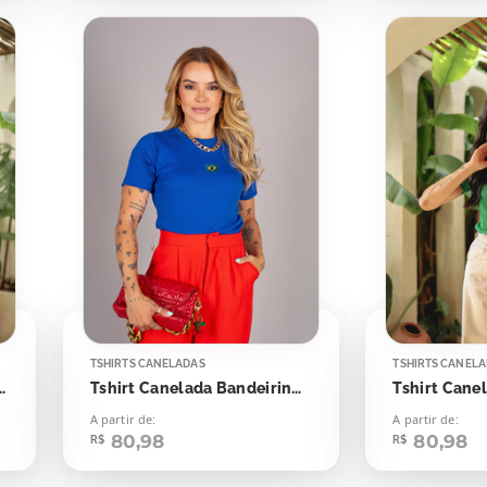
TSHIRTS CANELADAS
TSHIRTS CANEL
isa Verde Bandeira
Tshirt Canelada Bandeirinha Aplicação
A partir de:
A partir de:
80,98
80,98
R$
R$