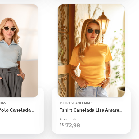
ADAS
TSHIRTS CANELADAS
Tshirt Gola Polo Canelada Azul Skyway
Tshirt Canelada Lisa Amarelo Canário
A partir de:
72,98
R$