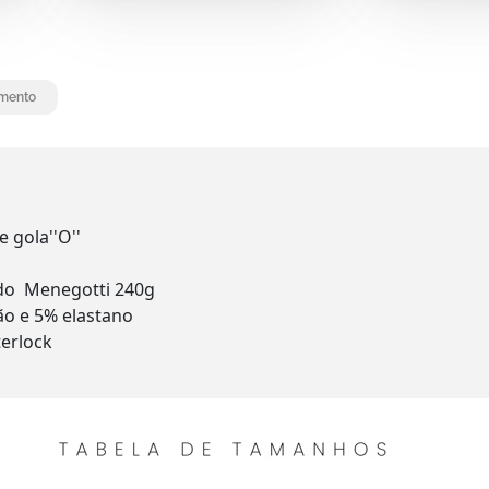
mento
 gola''O''
ado Menegotti 240g
o e 5% elastano
terlock