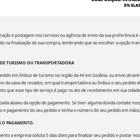
ação e postagem nos correios ou agência de envio da sua preferência é de
lado na finalização de sua compra, lembrando que ao escolher a opção tra
S DE TURISMO OU TRANSPORTADORA
u pedido em ônibus de turismo na região da 44 em Goiânia, ou envio atrav
o da caixa de recados, em qual transportadora ou ônibus o seu pedido d
isto que esse tipo de serviço é pago no ato de recebimento em sua cidade
calizada abaixo da opção de pagamento. Se tiver alguma dúvida contate no
ção e pagamento do seu pedido e tenha o número do seu pedido em mãos, 
S O PAGAMENTO.
to a empresa solicita 5 dias úteis para finalizar seu pedido e postar nos