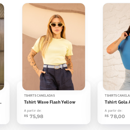
TSHIRTS CANELADAS
TSHIRTS CANEL
Giz Off Listras Pretas
Tshirt Wave Flash Yellow
A partir de:
A partir de:
75,98
78,00
R$
R$