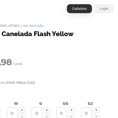
Cadastrar
Login
ANEL-475463 |
Ver descrição
t Canelada Flash Yellow
,98
/ unid.
 cor
(Flash Yellow 2232)
M
G
GG
G2