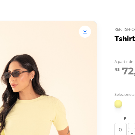
REF: TSH-C
Tshir
A partir de
72
R$
Selecione a
P