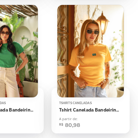
ADAS
TSHIRTS CANELADAS
Tshirt Canelada Bandeirinha Aplicação
Tshirt Canelada Bandeirinha Aplicação
A partir de:
80,98
R$