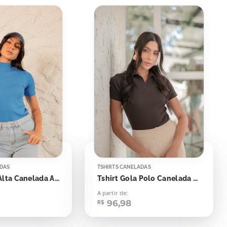
ADAS
TSHIRTS CANELADAS
Tshirt Gola Alta Canelada Azul Blue Beach
Tshirt Gola Polo Canelada Marrom Dark
A partir de:
96,98
R$