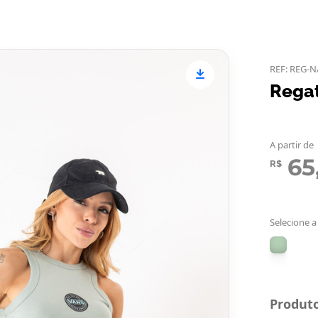
REF: REG-
Rega
A partir de
65
R$
Selecione a
Produto