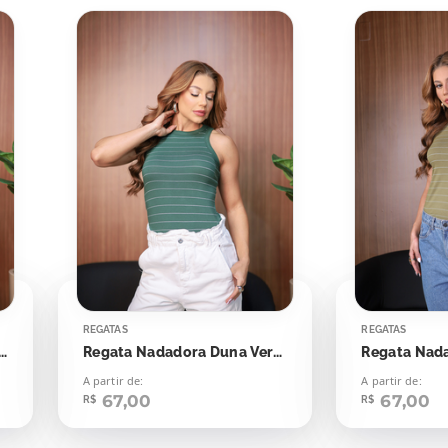
REGATAS
REGATAS
dora Duna Rosa Seco Listras Off
Regata Nadadora Duna Verde Esmeralda Com Off
A partir de:
A partir de:
67,00
67,00
R$
R$