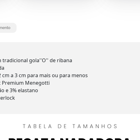
mento
radicional gola''O'' de ribana
da
2 cm a 3 cm para mais ou para menos
rt Premium Menegotti
o e 3% elastano
terlock