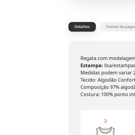
Detalhes
Formas de paga
Regata com modelagem t
Estampa:
lisa/estampa
Medidas podem variar 
Tecido: Algodão Confo
Composição 97% algodã
Costura: 100% ponto in