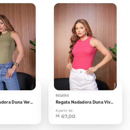
REGATAS
Regata Nadadora Duna Verde Oriente Listras Off
Regata Nadadora Duna Viva Magenta
A partir de:
67,00
R$