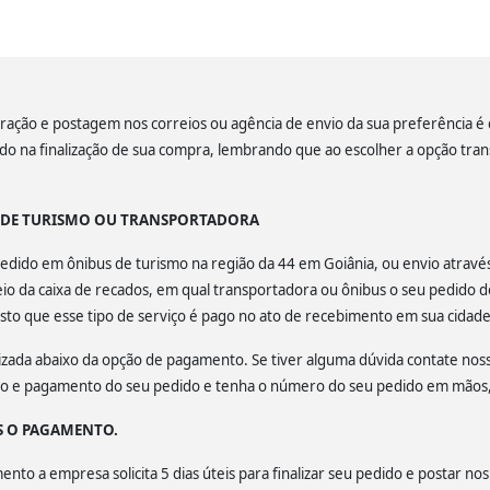
ação e postagem nos correios ou agência de envio da sua preferência é de
lado na finalização de sua compra, lembrando que ao escolher a opção tra
S DE TURISMO OU TRANSPORTADORA
u pedido em ônibus de turismo na região da 44 em Goiânia, ou envio atrav
o da caixa de recados, em qual transportadora ou ônibus o seu pedido d
isto que esse tipo de serviço é pago no ato de recebimento em sua cidade
calizada abaixo da opção de pagamento. Se tiver alguma dúvida contate no
ção e pagamento do seu pedido e tenha o número do seu pedido em mãos, 
S O PAGAMENTO.
to a empresa solicita 5 dias úteis para finalizar seu pedido e postar nos