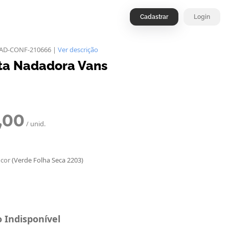
Cadastrar
Login
NAD-CONF-210666 |
Ver descrição
ta Nadadora Vans
,00
/ unid.
 cor
(Verde Folha Seca 2203)
 Indisponível