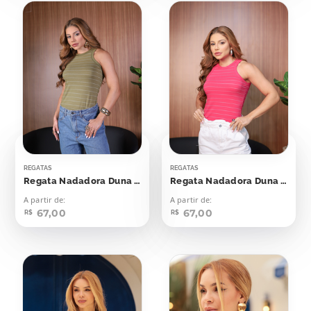
REGATAS
REGATAS
Regata Nadadora Duna Verde Oriente Listras Off
Regata Nadadora Duna Viva Magenta
A partir de:
A partir de:
67,00
67,00
R$
R$