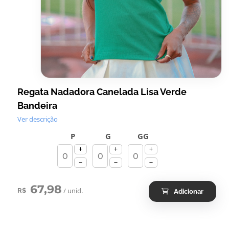
Regata Nadadora Canelada Lisa Verde
Bandeira
Ver descrição
P
G
GG
67,98
/ unid.
R$
Adicionar