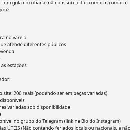
 com gola em ribana (não possui costura ombro à ombro)
g/m2
ra no varejo
e atende diferentes públicos
evenda
e
s as estações
edor:
 site: 200 reais (podendo ser em peças variadas)
disponíveis
res variadas sob disponibilidade
a
nível no grupo do Telegram (link na Bio do Instagram)
ias ÚTEIS (Não contando feriados locais ou nacionais, e nã