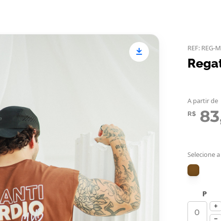
REF: REG-M
Regat
A partir de
83
R$
Selecione a
P