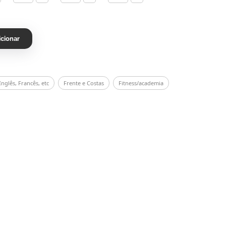
icionar
nglês, Francês, etc
Frente e Costas
Fitness/academia