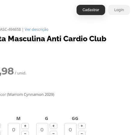
Cadastrar
Login
ASC-494658 |
Ver descrição
a Masculina Anti Cardio Club
,98
/ unid.
 cor
(Marrom Cynnamon 2029)
M
G
GG