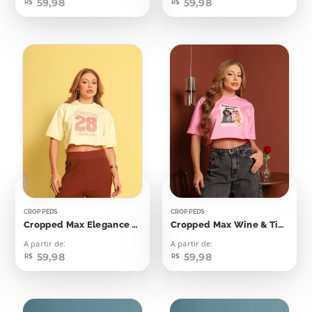
59,98
59,98
R$
R$
CROPPEDS
CROPPEDS
Cropped Max Elegance 28
Cropped Max Wine & Time Chill Cachorrinhos
A partir de:
A partir de:
59,98
59,98
R$
R$