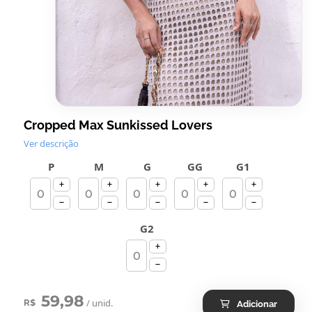
Cropped Max Sunkissed Lovers
Ver descrição
P
M
G
GG
G1
G2
59,98
/ unid.
R$
Adicionar