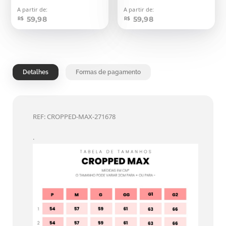
A partir de:
A partir de:
59,98
59,98
R$
R$
Detalhes
Formas de pagamento
REF: CROPPED-MAX-271678
.