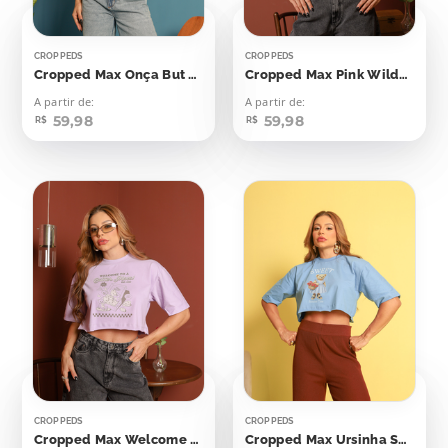
CROPPEDS
CROPPEDS
Cropped Max Onça But First Coffee
Cropped Max Pink Wilderness
A partir de:
A partir de:
59,98
59,98
R$
R$
CROPPEDS
CROPPEDS
Cropped Max Welcome To A Batter Place
Cropped Max Ursinha Sweet Summer Time