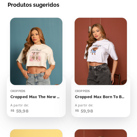
Produtos sugeridos
CROPPEDS
CROPPEDS
Cropped Max The New Yorker Dálmatas
Cropped Max Born To Be Extra
A partir de:
A partir de:
59,98
59,98
R$
R$