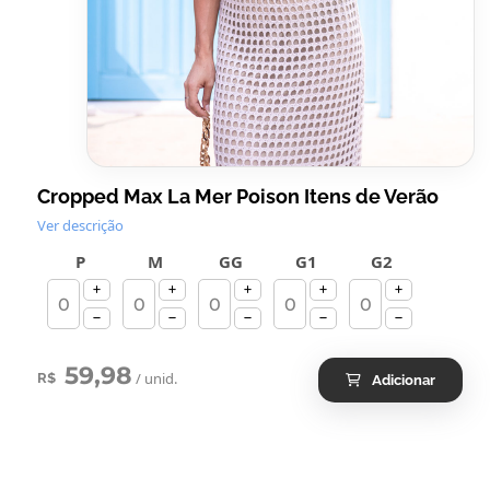
Cropped Max La Mer Poison Itens de Verão
Ver descrição
P
M
GG
G1
G2
59,98
/ unid.
R$
Adicionar