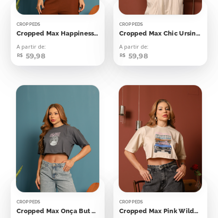
CROPPEDS
CROPPEDS
Cropped Max Happiness Tastes Like Chocolate
Cropped Max Chic Ursinha
A partir de:
A partir de:
59,98
59,98
R$
R$
CROPPEDS
CROPPEDS
Cropped Max Onça But First Coffee
Cropped Max Pink Wilderness