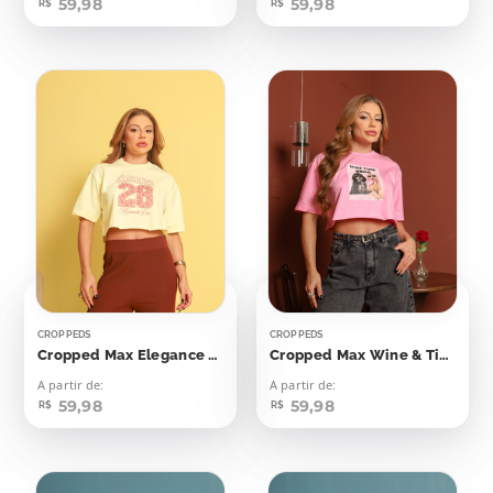
59,98
59,98
R$
R$
CROPPEDS
CROPPEDS
Cropped Max Elegance 28
Cropped Max Wine & Time Chill Cachorrinhos
A partir de:
A partir de:
59,98
59,98
R$
R$