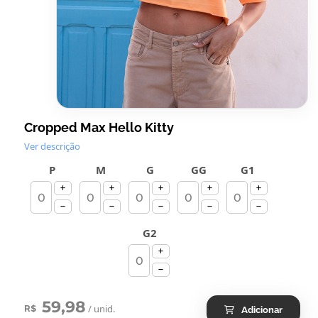
Cropped Max Hello Kitty
Ver descrição
P
M
G
GG
G1
G2
59,98
/ unid.
R$
Adicionar