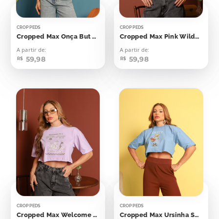
CROPPEDS
CROPPEDS
Cropped Max Onça But First Coffee
Cropped Max Pink Wilderness
A partir de:
A partir de:
59,98
59,98
R$
R$
CROPPEDS
CROPPEDS
Cropped Max Welcome To A Batter Place
Cropped Max Ursinha Sweet Summer Time