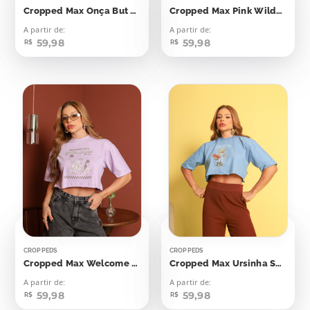
Cropped Max Onça But First Coffee
Cropped Max Pink Wilderness
A partir de:
A partir de:
59,98
59,98
R$
R$
CROPPEDS
CROPPEDS
Cropped Max Welcome To A Batter Place
Cropped Max Ursinha Sweet Summer Time
A partir de:
A partir de:
59,98
59,98
R$
R$