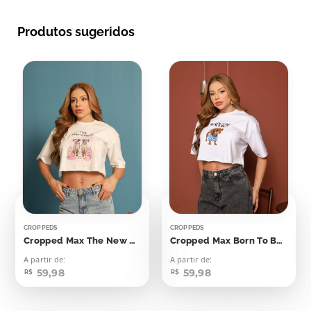
Produtos sugeridos
CROPPEDS
CROPPEDS
Cropped Max The New Yorker Dálmatas
Cropped Max Born To Be Extra
A partir de:
A partir de:
59,98
59,98
R$
R$