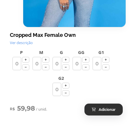
Cropped Max Female Own
Ver descrição
P
M
G
GG
G1
G2
59,98
/ unid.
R$
Adicionar