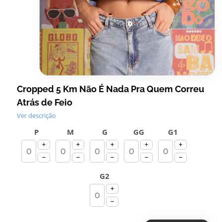
Cropped 5 Km Não É Nada Pra Quem Correu
Atrás de Feio
Ver descrição
P
M
G
GG
G1
G2