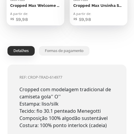
Cropped Max Welcome To A Batter Place
Cropped Max Ursinha Sweet Summer Time
A partir de:
A partir de:
59,98
59,98
R$
R$
Detalhes
Formas de pagamento
REF: CROP-TRAD-614977
Cropped com modelagem tradicional de
camiseta gola'' O''
Estampa: liso/silk
Tecido: fio 30.1 penteado Menegotti
Composição 100% algodão sustentável
Costura: 100% ponto interlock (cadeia)