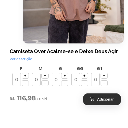
Camiseta Over Acalme-se e Deixe Deus Agir
Ver descrição
P
M
G
GG
G1
116,98
/ unid.
R$
Adicionar