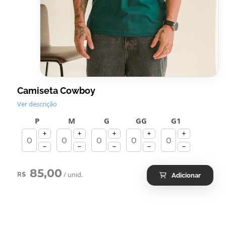
Camiseta Cowboy
Ver descrição
P
M
G
GG
G1
85,00
/ unid.
R$
Adicionar