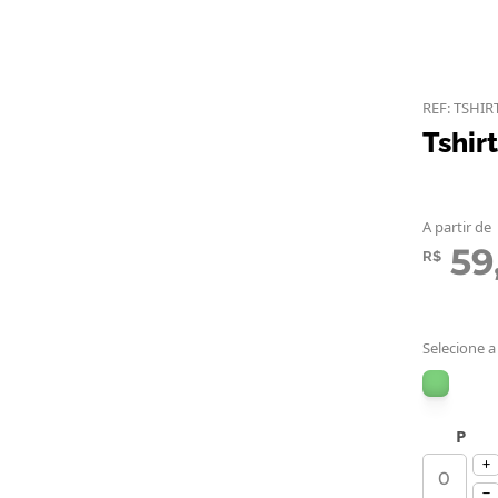
REF: TSHIR
Tshir
A partir de
59
R$
Selecione a
P