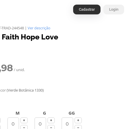
Cadastrar
Login
T-TRAD-244548 |
Ver descrição
t Faith Hope Love
,98
/ unid.
 cor
(Verde Botânica 1330)
M
G
GG