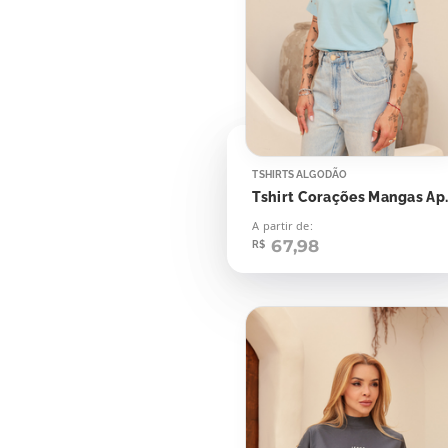
TSHIRTS ALGODÃO
Tshirt Cor
A partir de:
67,98
R$