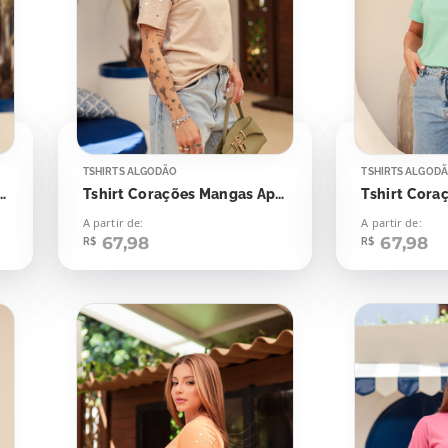
TSHIRTS ALGODÃO
TSHIRTS ALGOD
ações Mangas Aplicação
Tshirt Corações Mangas Aplicação
A partir de:
A partir de:
67,98
67,98
R$
R$