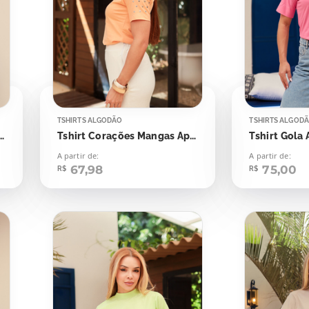
TSHIRTS ALGODÃO
TSHIRTS ALGOD
ações Mangas Aplicação
Tshirt Corações Mangas Aplicação
A partir de:
A partir de:
67,98
75,00
R$
R$