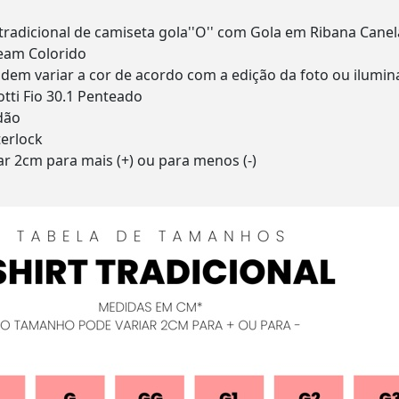
radicional de camiseta gola''O'' com Gola em Ribana Cane
ream Colorido
odem variar a cor de acordo com a edição da foto ou ilumi
tti Fio 30.1 Penteado
dão
terlock
r 2cm para mais (+) ou para menos (-)