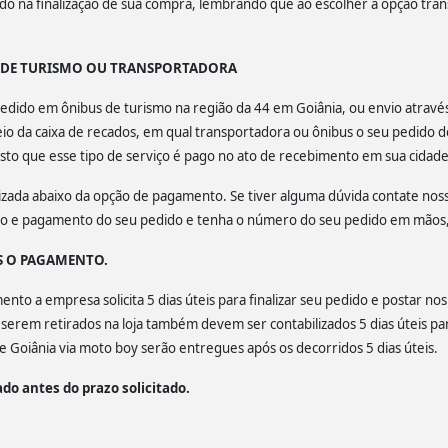
lado na finalização de sua compra, lembrando que ao escolher a opção tra
S DE TURISMO OU TRANSPORTADORA
u pedido em ônibus de turismo na região da 44 em Goiânia, ou envio atrav
o da caixa de recados, em qual transportadora ou ônibus o seu pedido d
isto que esse tipo de serviço é pago no ato de recebimento em sua cidade
calizada abaixo da opção de pagamento. Se tiver alguma dúvida contate no
ção e pagamento do seu pedido e tenha o número do seu pedido em mãos, 
S O PAGAMENTO.
to a empresa solicita 5 dias úteis para finalizar seu pedido e postar nos
a serem retirados na loja também devem ser contabilizados 5 dias úteis par
 Goiânia via moto boy serão entregues após os decorridos 5 dias úteis.
do antes do prazo solicitado.