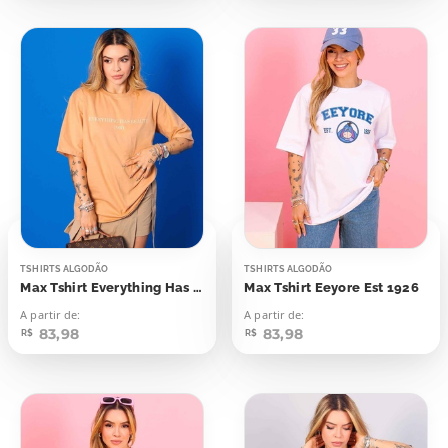
TSHIRTS ALGODÃO
TSHIRTS ALGODÃO
Max Tshirt Everything Has Beauty 1980
Max Tshirt Eeyore Est 1926
A partir de:
A partir de:
83,98
83,98
R$
R$