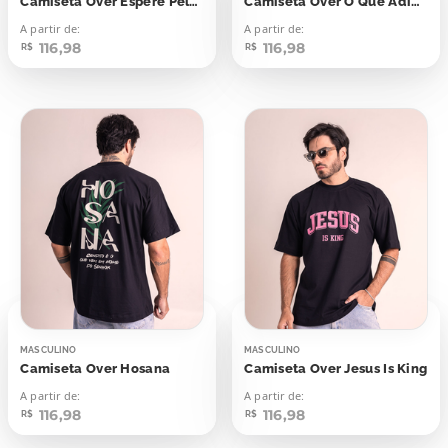
Camiseta Over Espere Pelo Senhor
Camiseta Over O Que Adianta Ganhar o Mundo Inteiro
A partir de:
A partir de:
116,98
116,98
R$
R$
MASCULINO
MASCULINO
Camiseta Over Hosana
Camiseta Over Jesus Is King
A partir de:
A partir de:
116,98
116,98
R$
R$