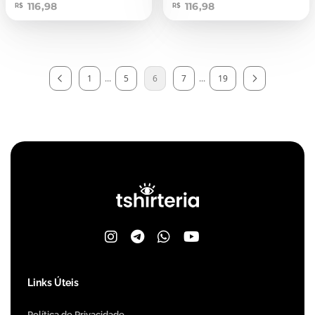
116,98
116,98
R$
R$
1
...
5
6
7
...
19
Links Úteis
Política de Privacidade