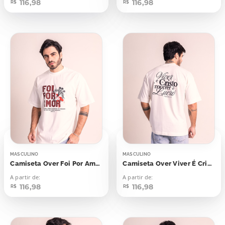
116,98
116,98
R$
R$
MASCULINO
MASCULINO
Camiseta Over Foi Por Amor
Camiseta Over Viver É Cristo Morrer É Lucro
A partir de:
A partir de:
116,98
116,98
R$
R$