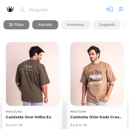
Filtrar
Atacado
Acessórios
Croppeds
MASCULINO
MASCULINO
Camiseta Over Velho Eu
Camiseta OVer Gods Creation
A partir de:
A partir de: