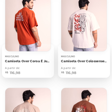
MASCULINO
MASCULINO
Camiseta Over Coroa É Justo Que Muito Custe
Camiseta Over Colossenses Enraizados
A partir de:
A partir de:
116,98
116,98
R$
R$