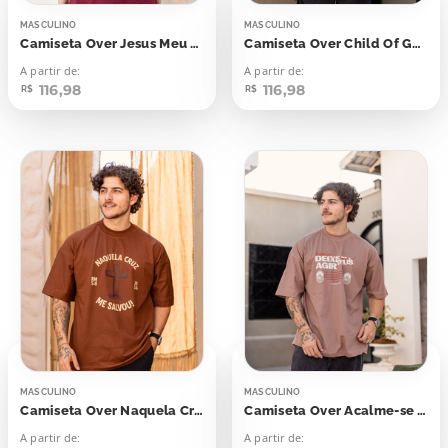
MASCULINO
MASCULINO
Camiseta Over Jesus Meu Refúgio e Fortaleza
Camiseta Over Child Of God
A partir de:
A partir de:
116,98
116,98
R$
R$
MASCULINO
MASCULINO
Camiseta Over Naquela Cruz Me Salvou
Camiseta Over Acalme-se e Deixe Deus Agir
A partir de:
A partir de: