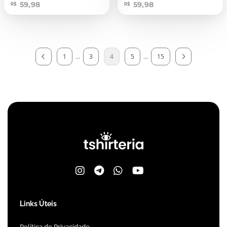
59,98
59,98
R$
R$
1
...
3
4
5
...
15
Links Úteis
Política de Privacidade