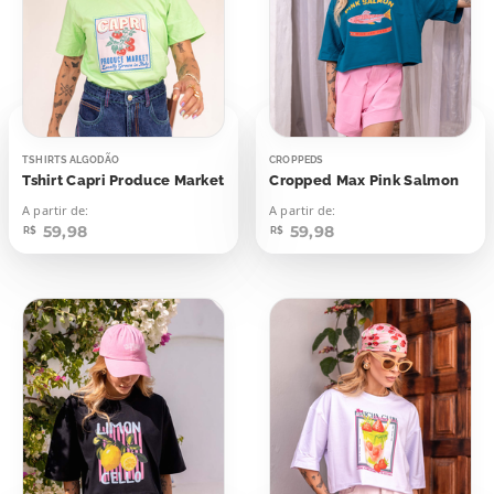
TSHIRTS ALGODÃO
CROPPEDS
Tshirt Capri Produce Market
Cropped Max Pink Salmon
A partir de:
A partir de:
59,98
59,98
R$
R$