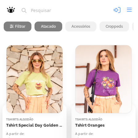
Filtrar
Atacado
Acessórios
Croppeds
TSHIRTS ALGODÃO
TSHIRTS ALGODÃO
Tshirt Special Day Golden Heart Panquecas
Tshirt Oranges
A partir de:
A partir de: