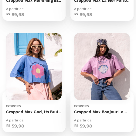
Cropped Max Humming Bird Beija Flor
Cropped Max La Mer Poison Itens de Verão
A partir de:
A partir de:
59,98
59,98
R$
R$
CROPPEDS
CROPPEDS
Cropped Max God, Its Brutal
Cropped Max Bonjour La Mer Concha
A partir de:
A partir de:
59,98
59,98
R$
R$