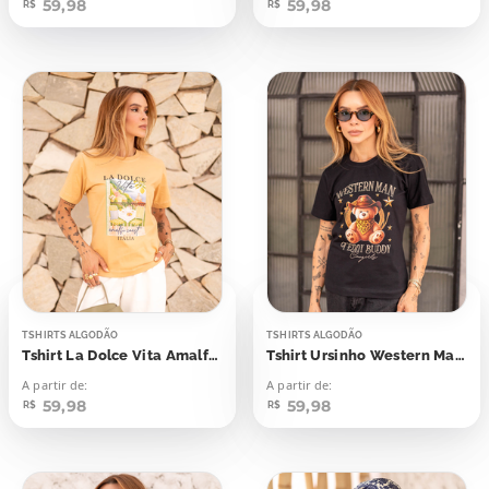
59,98
59,98
R$
R$
TSHIRTS ALGODÃO
TSHIRTS ALGODÃO
Tshirt La Dolce Vita Amalfi Coast Itália
Tshirt Ursinho Western Man Teddy Buddy
A partir de:
A partir de:
59,98
59,98
R$
R$