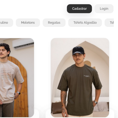
Cadastrar
Login
ulino
Moletons
Regatas
Tshirts Algodão
Tshir