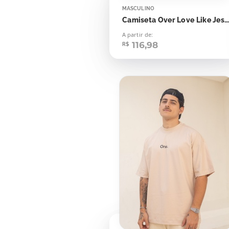
MASCULINO
Camiseta Over Love Like Jesus Jhon 13:3
A partir de:
116,98
R$