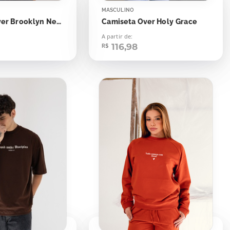
MASCULINO
Camiseta Over Brooklyn New York
Camiseta Over Holy Grace
A partir de:
116,98
R$