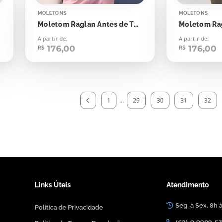
MOLETONS
MOLETONS
Moletom Raglan Antes de Tudo Ore
Moletom Ra
A partir de:
A partir de:
176,00
176,00
R$
R$
1
...
29
30
31
32
Links Úteis
Atendimento
Seg. à Sex. 8h 
Política de Privacidade