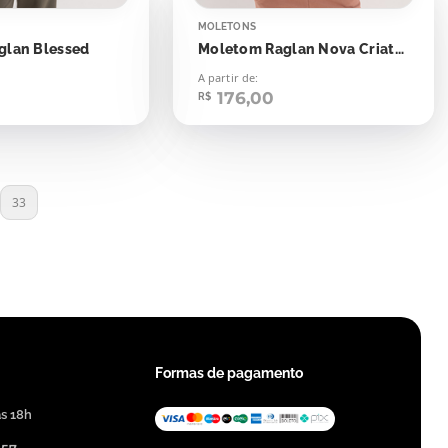
MOLETONS
glan Blessed
Moletom Raglan Nova Criatura
A partir de:
176,00
R$
33
Formas de pagamento
às 18h