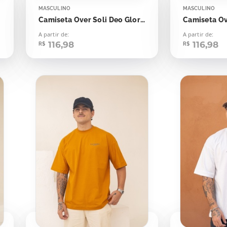
MASCULINO
MASCULINO
4
Camiseta Over Soli Deo Gloria
A partir de:
A partir de:
116,98
116,98
R$
R$