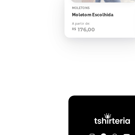
MOLETONS
Moletom Escolhida
A partir de:
176,00
R$