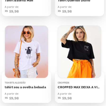
Tshirt Bateria Mãe
Tshirt Querido Diário
A partir de:
A partir de:
59,98
59,98
R$
R$
TSHIRTS ALGODÃO
CROPPEDS
tshirt sou a ovelha bebada
CROPPED MAX DEIXA A VIDA ME LEVAR
A partir de:
A partir de:
59,98
59,98
R$
R$