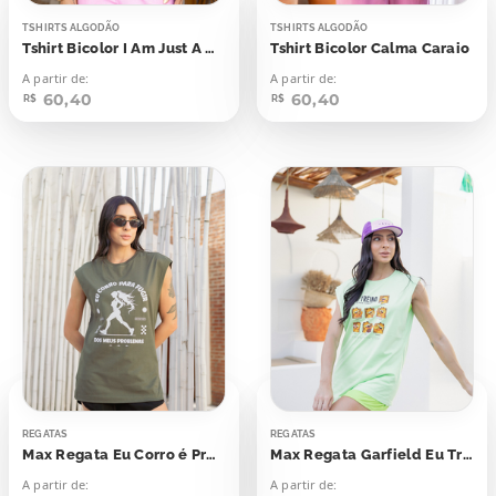
TSHIRTS ALGODÃO
TSHIRTS ALGODÃO
Tshirt Bicolor I Am Just A Girl
Tshirt Bicolor Calma Caraio
A partir de:
A partir de:
60,40
60,40
R$
R$
REGATAS
REGATAS
Max Regata Eu Corro é Pra Fugir dos Meus Problemas
Max Regata Garfield Eu Treino é Pra Comer
A partir de:
A partir de: