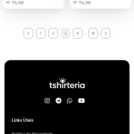
75,98
75,98
R$
R$
1
2
3
4
...
8
Links Úteis
Política de Privacidade