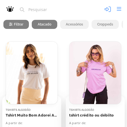
Filtrar
Atacado
Acessórios
Croppeds
TSHIRTS ALGODÃO
TSHIRTS ALGODÃO
Tshirt Muito Bom Adorei Aplicação
tshirt crédito ou débiito
A partir de:
A partir de: