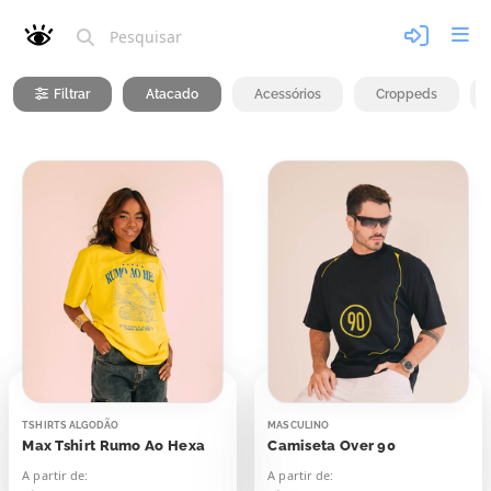
Filtrar
Atacado
Acessórios
Croppeds
TSHIRTS ALGODÃO
MASCULINO
Max Tshirt Rumo Ao Hexa
Camiseta Over 90
A partir de:
A partir de: