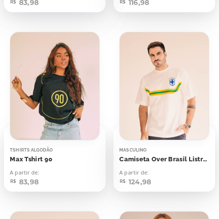
83,98
116,98
R$
R$
TSHIRTS ALGODÃO
MASCULINO
Max Tshirt 90
Camiseta Over Brasil Listra Aplicação
A partir de:
A partir de:
83,98
124,98
R$
R$