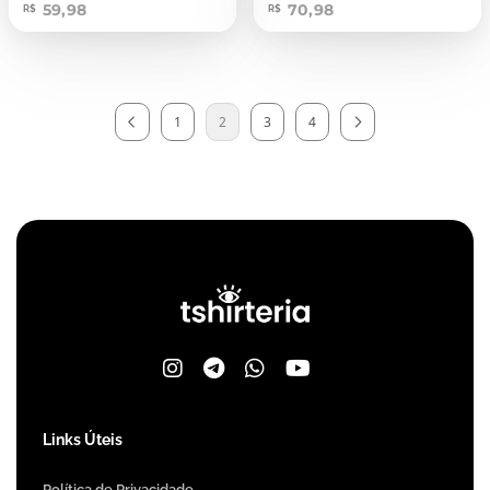
59,98
70,98
R$
R$
1
2
3
4
Links Úteis
Política de Privacidade