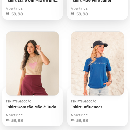
Tshirt Ela é Um Mix de Emoções
Tshirt Mãe Puro Amor
A partir de:
A partir de:
59,98
59,98
R$
R$
TSHIRTS ALGODÃO
TSHIRTS ALGODÃO
Tshirt Coração Mãe é Tudo
Tshirt Influencer
A partir de:
A partir de:
59,98
59,98
R$
R$