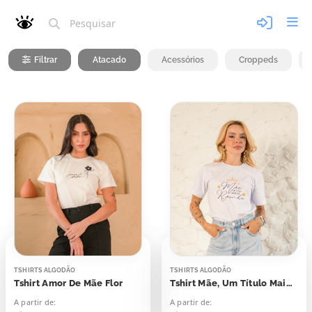
Filtrar
Atacado
Acessórios
Croppeds
TSHIRTS ALGODÃO
TSHIRTS ALGODÃO
Tshirt Amor De Mãe Flor
Tshirt Mãe, Um Título Maior Que Rainha
A partir de:
A partir de: