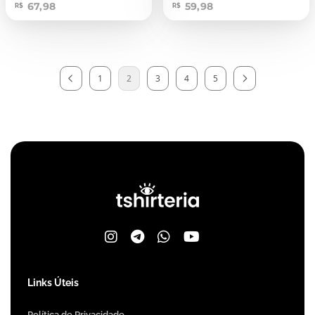
67,98
59,98
R$
R$
1
2
3
4
5
Links Úteis
Política de Privacidade