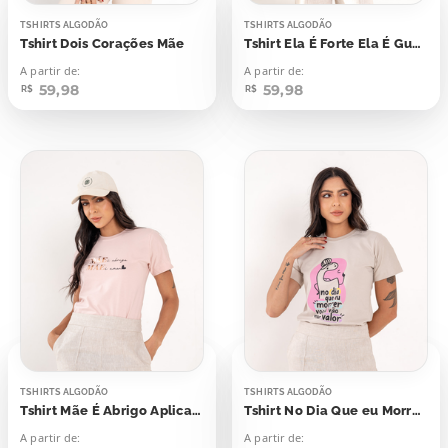
TSHIRTS ALGODÃO
TSHIRTS ALGODÃO
Tshirt Dois Corações Mãe
Tshirt Ela É Forte Ela É Guerreira Ela É Minha Mãe
A partir de:
A partir de:
59,98
59,98
R$
R$
TSHIRTS ALGODÃO
TSHIRTS ALGODÃO
Tshirt Mãe É Abrigo Aplicação
Tshirt No Dia Que eu Morrer Vocês Vão Me Dar Valor
A partir de:
A partir de: