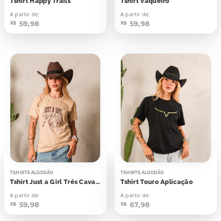
Tshirt Happy Trails
Tshirt Vaqueiro
A partir de:
A partir de:
59,98
59,98
R$
R$
TSHIRTS ALGODÃO
TSHIRTS ALGODÃO
Tshirt Just a Girl Três Cavalos
Tshirt Touro Aplicação
A partir de:
A partir de:
59,98
67,98
R$
R$