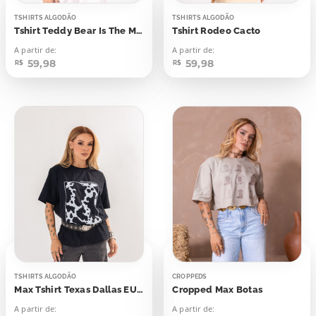
TSHIRTS ALGODÃO
TSHIRTS ALGODÃO
Tshirt Teddy Bear Is The Moment Ursinho
Tshirt Rodeo Cacto
A partir de:
A partir de:
59,98
59,98
R$
R$
TSHIRTS ALGODÃO
CROPPEDS
Max Tshirt Texas Dallas EUA Quadro Vaca
Cropped Max Botas
A partir de:
A partir de: