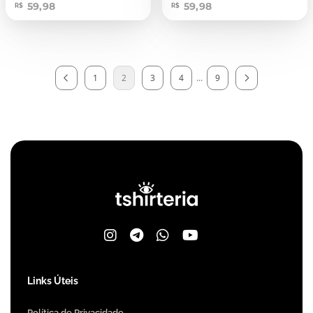
59,98
59,98
R$
R$
1
2
3
4
...
9
Links Úteis
Política de Privacidade