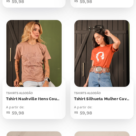
59,98
59,98
R$
R$
TSHIRTS ALGODÃO
TSHIRTS ALGODÃO
Tshirt Nashville Itens Country
Tshirt Silhueta Mulher Cavalo
A partir de:
A partir de:
59,98
59,98
R$
R$