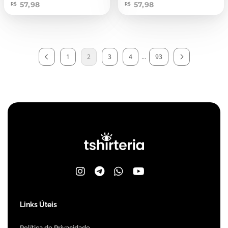
57,98
57,98
R$
R$
1
2
3
4
...
93
Links Úteis
Política de Privacidade