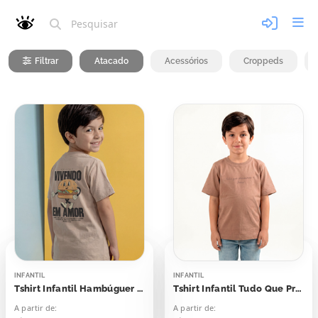
Filtrar
Atacado
Acessórios
Croppeds
INFANTIL
INFANTIL
Tshirt Infantil Hambúguer Vivendo Em Amor
Tshirt Infantil Tudo Que Precisamos é Jesus
A partir de:
A partir de: