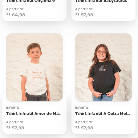
Tshirt Infantil Onçinha é
Tshirt Infantil Babysaurus
A partir de:
A partir de:
64,98
57,98
R$
R$
INFANTIL
INFANTIL
Tshirt Infnatil Amor de Mãe É Para Sempre
Tshirt Infantil A Outra Metade Tambem
A partir de:
A partir de:
57,98
57,98
R$
R$