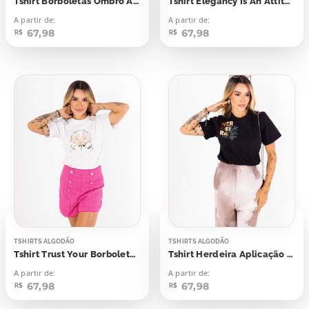
Tshirt Borboletas Ombro Aplicação Foil
Tshirt Elegancy Is An Attitude Aplicação Foil Dourado
A partir de:
A partir de:
67,98
67,98
R$
R$
TSHIRTS ALGODÃO
TSHIRTS ALGODÃO
Tshirt Trust Your Borboleta Aplicação Foil
Tshirt Herdeira Aplicação Foil
A partir de:
A partir de:
67,98
67,98
R$
R$