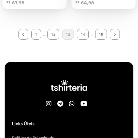
67,98
64,98
R$
R$
1
...
12
13
14
...
19
Links Úteis
Política de Privacidade