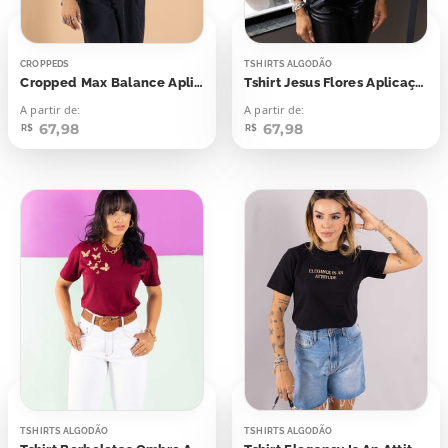
CROPPEDS
TSHIRTS ALGODÃO
Cropped Max Balance Aplicação Foil
Tshirt Jesus Flores Aplicação Foil
A partir de:
A partir de:
67,98
67,98
R$
R$
TSHIRTS ALGODÃO
TSHIRTS ALGODÃO