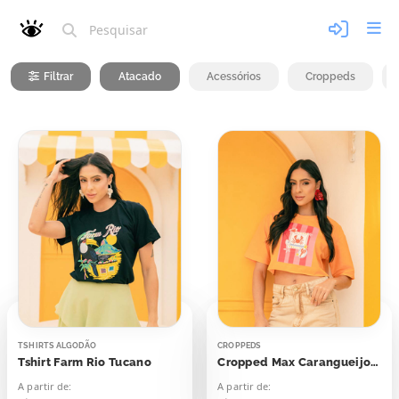
Filtrar
Atacado
Acessórios
Croppeds
TSHIRTS ALGODÃO
CROPPEDS
Tshirt Farm Rio Tucano
Cropped Max Carangueijo Out Of Office
A partir de:
A partir de: