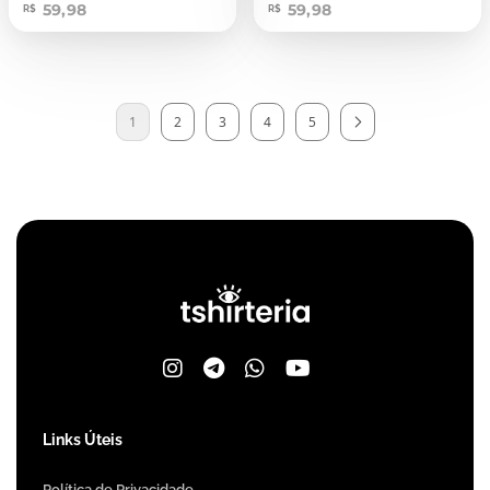
59,98
59,98
R$
R$
1
2
3
4
5
Links Úteis
Política de Privacidade