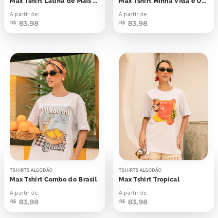
Max Tshirt Latina de Mais Para Ser Minimalista
Max Tshirt Minha Vida é Um Litro Aberto
A partir de:
A partir de:
83,98
83,98
R$
R$
TSHIRTS ALGODÃO
TSHIRTS ALGODÃO
Max Tshirt Combo do Brasil
Max Tshirt Tropical
A partir de:
A partir de:
83,98
83,98
R$
R$