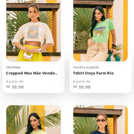
CROPPEDS
TSHIRTS ALGODÃO
Cropped Max Não Vendemos Fiado Aqui Não é Bar
Tshirt Onça Farm Rio
A partir de:
A partir de:
59,98
59,98
R$
R$