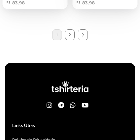
83,98
83,98
R$
R$
1
2
Links Úteis
Política de Privacidade