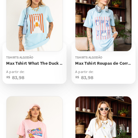
TSHIRTS ALGODÃO
TSHIRTS ALGODÃO
Max Tshirt What The Duck Listras
Max Tshirt Roupas de Corrida
A partir de:
A partir de:
83,98
83,98
R$
R$