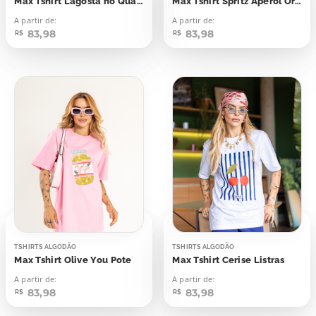
Max Tshirt Lagosta no Quadro
Max Tshirt Spritz Aperol Orange
A partir de:
A partir de:
83,98
83,98
R$
R$
TSHIRTS ALGODÃO
TSHIRTS ALGODÃO
Max Tshirt Olive You Pote
Max Tshirt Cerise Listras
A partir de:
A partir de:
83,98
83,98
R$
R$